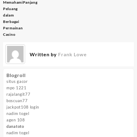
navigation
Memahami
Panjang
Peluang
dalam
Berbagai
Permainan
Casino
Written by
Frank Lowe
Blogroll
situs gacor
mpo 1221
rajalangit77
boscuan77
jackpot108 login
nadim togel
agen 108
danatoto
nadim togel