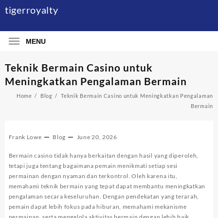
Skip
tigerroyalty
to
content
MENU
Teknik Bermain Casino untuk
Meningkatkan Pengalaman Bermain
Home
Blog
Teknik Bermain Casino untuk Meningkatkan Pengalaman
Bermain
Frank Lowe
Blog
June 20, 2026
Bermain casino tidak hanya berkaitan dengan hasil yang diperoleh,
tetapi juga tentang bagaimana pemain menikmati setiap sesi
permainan dengan nyaman dan terkontrol. Oleh karena itu,
memahami teknik bermain yang tepat dapat membantu meningkatkan
pengalaman secara keseluruhan. Dengan pendekatan yang terarah,
pemain dapat lebih fokus pada hiburan, memahami mekanisme
permainan, serta mengelola aktivitas bermain dengan lebih baik.