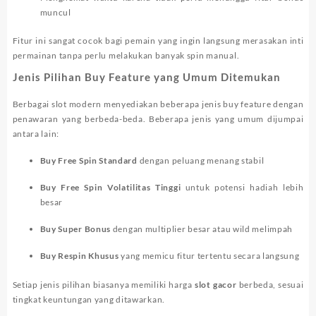
muncul
Fitur ini sangat cocok bagi pemain yang ingin langsung merasakan inti
permainan tanpa perlu melakukan banyak spin manual.
Jenis Pilihan Buy Feature yang Umum Ditemukan
Berbagai slot modern menyediakan beberapa jenis buy feature dengan
penawaran yang berbeda-beda. Beberapa jenis yang umum dijumpai
antara lain:
Buy Free Spin Standard
dengan peluang menang stabil
Buy Free Spin Volatilitas Tinggi
untuk potensi hadiah lebih
besar
Buy Super Bonus
dengan multiplier besar atau wild melimpah
Buy Respin Khusus
yang memicu fitur tertentu secara langsung
Setiap jenis pilihan biasanya memiliki harga
slot gacor
berbeda, sesuai
tingkat keuntungan yang ditawarkan.