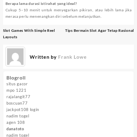
Berapa lama durasi istirahat yang ideal?
Cukup 5–10 menit untuk menyegarkan pikiran, atau lebih lama jika
merasa perlu menenangkan diri sebelum melanjutkan.
Post
Slot Games With Simple Reel
Tips Bermain Slot Agar Tetap Rasional
navigation
Layouts
Written by
Frank Lowe
Blogroll
situs gacor
mpo 1221
rajalangit77
boscuan77
jackpot108 login
nadim togel
agen 108
danatoto
nadim togel