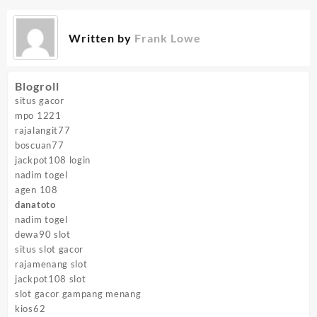
Written by
Frank Lowe
Blogroll
situs gacor
mpo 1221
rajalangit77
boscuan77
jackpot108 login
nadim togel
agen 108
danatoto
nadim togel
dewa90 slot
situs slot gacor
rajamenang slot
jackpot108 slot
slot gacor gampang menang
kios62