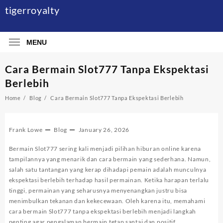
Skip
tigerroyalty
to
content
MENU
Cara Bermain Slot777 Tanpa Ekspektasi
Berlebih
Home
Blog
Cara Bermain Slot777 Tanpa Ekspektasi Berlebih
Frank Lowe
Blog
January 26, 2026
Bermain Slot777 sering kali menjadi pilihan hiburan online karena
tampilannya yang menarik dan cara bermain yang sederhana. Namun,
salah satu tantangan yang kerap dihadapi pemain adalah munculnya
ekspektasi berlebih terhadap hasil permainan. Ketika harapan terlalu
tinggi, permainan yang seharusnya menyenangkan justru bisa
menimbulkan tekanan dan kekecewaan. Oleh karena itu, memahami
cara bermain Slot777 tanpa ekspektasi berlebih menjadi langkah
penting agar pengalaman bermain tetap santai dan positif.