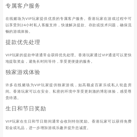
专属客户服务
在线赌场为VIP玩家提供优质的专属客户服务。香港玩家在游戏过程中可
以享受到24小时私人客服支持，快速解决提款、存款或技术问题，确保流
畅的游戏体验。
提款优先处理
VIP玩家的提款申请通常会获得优先处理。香港玩家通过VIP通道可以更快
地提取奖金，避免长时间等待，享受更便捷的服务。
独家游戏体验
许多在线赌场为VIP玩家提供独家游戏，如高额桌百家乐或私人轮盘房
间。香港玩家可以在安全、私密的环境中享受更刺激的博彩体验，感受尊
贵待遇。
生日和节日奖励
VIP玩家在生日和节日期间通常会收到特别奖励。香港玩家可以获得免费
彩金或礼品，进一步增加游戏乐趣并提升忠诚度。